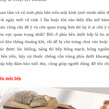
uan tâm và vệ sinh phía bên trên mặt kính (nơi mình nhìn t
 vài ngày mới vệ sinh 1 lần hoặc khi nào thấy dầu mỡ bá
ác cũng cần để ý và còn quan trọng hơn thì lại ít ai chú ý 
khu vực quan trọng nhất? Bởi ở phía bên dưới bếp là bo 
ó khe thông thoáng khí, rất dễ bị côn trùng chui vào hoặ
c lúc được lúc không, nặng thì bếp hỏng mạch, hỏng nguồ
a bên trên, hãy xịt thuốc chống côn trùng phía dưới khoan
iúp bếp đảm bảo tuổi thọ, cũng giúp người dùng đỡ tốn ch
lên mặt bếp