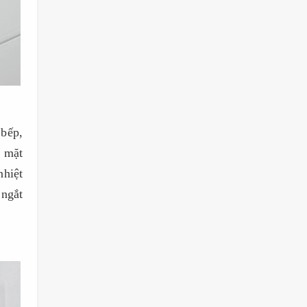
 bếp,
ỡ mặt
nhiệt
 ngắt