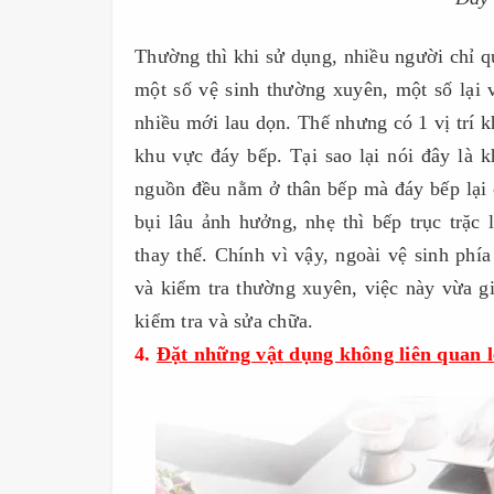
Thường thì khi sử dụng, nhiều người chỉ q
một số vệ sinh thường xuyên, một số lại
nhiều mới lau dọn. Thế nhưng có 1 vị trí kh
khu vực đáy bếp. Tại sao lại nói đây là 
nguồn đều nằm ở thân bếp mà đáy bếp lại c
bụi lâu ảnh hưởng, nhẹ thì bếp trục trặ
thay thế. Chính vì vậy, ngoài vệ sinh phí
và kiểm tra thường xuyên, việc này vừa g
kiểm tra và sửa chữa.
4.
Đặt những vật dụng không liên quan 