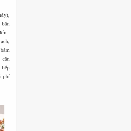
hấy),
m bẩn
đến -
mạch,
c bám
n cần
g bếp
i phí