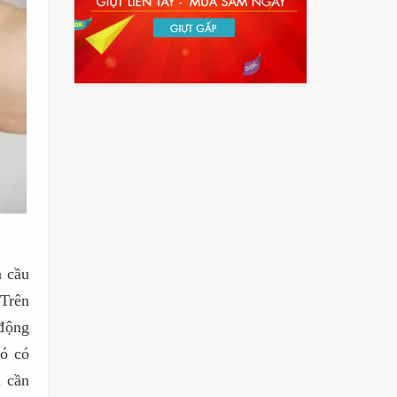
n cầu
 Trên
 động
ió có
i cần