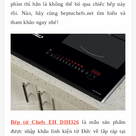
phím thì hẳn là không thể bỏ qua chiếc bếp này
rồi. Nào, hãy cùng beptuchefs.net tìm hiểu và
tham khảo ngay nhé!
Bếp từ Chefs EH DIH326
là mẫu sản phẩm
được nhập khẩu linh kiện từ Đức về lắp ráp tại