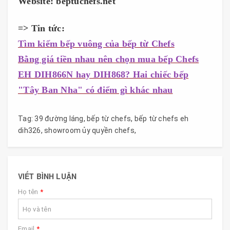
Website: beptuchefs.net
=> Tin tức:
Tìm kiếm bếp vuông của bếp từ Chefs
Bằng giá tiền nhau nên chọn mua bếp Chefs
EH DIH866N hay DIH868? Hai chiếc bếp
"Tây Ban Nha" có điểm gì khác nhau
Tag:
39 đường láng
,
bếp từ chefs
,
bếp từ chefs eh
dih326
,
showroom ủy quyền chefs
,
VIẾT BÌNH LUẬN
Họ tên
*
Email
*