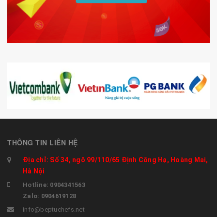
THÔNG TIN LIÊN HỆ
Địa chỉ: Số 34, ngõ 99/110/65 Định Công Hạ, Hoàng Mai,
Hà Nội
Hotline: 0904341563
Zalo: 0904619128
info@beptuchefs.net