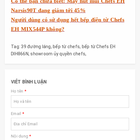
Có thể bạn chưa biết: Máy hút mùi Chefs EH
Narsis90T đang giảm tới 45%
Người dùng có sử dụng hết bếp điện từ Chefs
EH MIX544P không?
Tag:
39 đường láng
,
bếp từ chefs
,
bếp từ Chefs EH
DIH866N
,
showroom ủy quyền chefs
,
VIẾT BÌNH LUẬN
Họ tên
*
Email
*
Nội dung
*