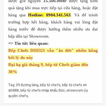
được giữ nguyên
15.500.000Đ
được tặng kèm
quà tặng khi mua trực tiếp tại cửa hàng, hoặc đặt
hàng qua
Hotline: 0904.341.563
. Và để tránh
trường hợp hết hàng, khách hàng vui lòng đặt
hàng trước để được hưởng thêm nhiều ưu đai
hấp dẫn tại Showroom.
=> Tin tức liên quan:
Bếp Chefs DIH321 vẫn "ăn đứt" nhiều hãng
bởi lý do này
Đại hạ giá tháng 9, bếp từ Chefs giảm đến
30%
Tag:
39 đường láng
,
bếp từ chefs
,
bếp từ chefs eh
dih888
,
bếp từ chefs nhập khẩu Đức
,
showroom ủy
quyền chefs
,