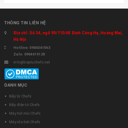
THÔNG TIN LIÊN HỆ
Địa chỉ: Số 34, ngõ 99/110/65 Định Công Hạ, Hoàng Mai,
Hà Nội
Hotline: 0904341563
Zalo: 0904619128
info@beptuchefs.net
DANH MỤC
Bếp từ Chefs
Bếp điện từ Chefs
Máy hút mùi Chefs
Máy rửa bát Chefs