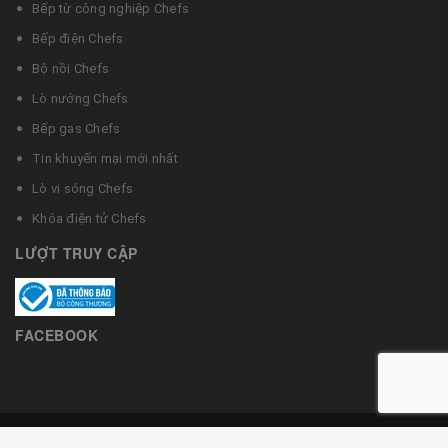
Bếp từ công nghiệp Chefs
Bếp điện Chefs
Bộ nồi Chefs
Lò nướng Chefs
Bếp gas Chefs
Tin khuyến mại mới nhất
Lò vi sóng Chefs
Khóa điện tử Chefs
LƯỢT TRUY CẬP
FACEBOOK
© Bản quyền thuộc về Bếp từ Chefs