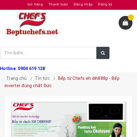
Giỏ hàng
Thanh toán
Đăng nhập
Đăng ký
Hotline: 0904 619 128
Trang chủ
Tin tức
Bếp từ Chefs eh dih888p - Bếp
inverter đúng chất Đức