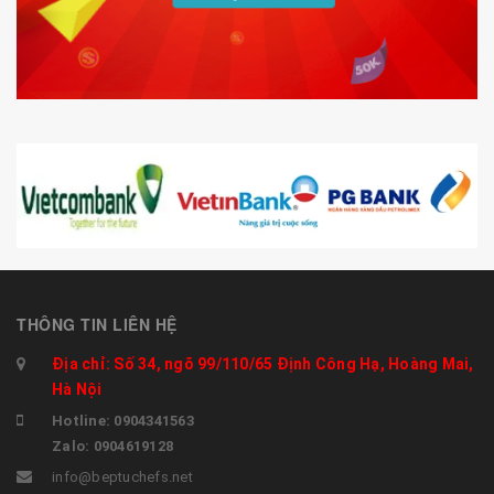
THÔNG TIN LIÊN HỆ
Địa chỉ: Số 34, ngõ 99/110/65 Định Công Hạ, Hoàng Mai,
Hà Nội
Hotline: 0904341563
Zalo: 0904619128
info@beptuchefs.net