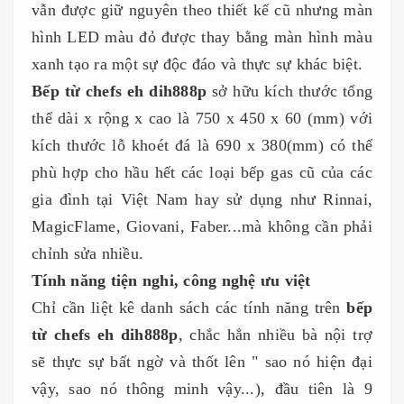
vẫn được giữ nguyên theo thiết kế cũ nhưng màn
hình LED màu đỏ được thay bằng màn hình màu
xanh tạo ra một sự độc đáo và thực sự khác biệt.
Bếp từ chefs eh dih888p
sở hữu kích thước tổng
thể dài x rộng x cao là 750 x 450 x 60 (mm) với
kích thước lỗ khoét đá là 690 x 380(mm) có thể
phù hợp cho hầu hết các loại bếp gas cũ của các
gia đình tại Việt Nam hay sử dụng như Rinnai,
MagicFlame, Giovani, Faber...mà không cần phải
chỉnh sửa nhiều.
Tính năng tiện nghi, công nghệ ưu việt
Chỉ cần liệt kê danh sách các tính năng trên
bếp
từ chefs eh dih888p
, chắc hẳn nhiều bà nội trợ
sẽ thực sự bất ngờ và thốt lên " sao nó hiện đại
vậy, sao nó thông minh vậy...), đầu tiên là 9