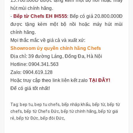
15.700.000Đ được tặng kèm một bộ nồi hoặc máy
hút mùi chính hãng.
-
Bếp từ Chefs EH IH555
: Bếp có giá 20.800.000Đ
được tặng kèm một bộ nồi hoặc máy hút mùi
chính hãng.
Mọi thắc mắc về giá cả và xuất xứ:
Showroom ủy quyền chính hãng Chefs
Địa chỉ: 39 đường Láng, Đống Đa, Hà Nội
Hotline: 0904.341.563
Zalo: 0904.619.128
Hoặc truy cập theo link liên kết zalo
TẠI ĐÂY!
Để có giá tốt nhất!
Tag:
bep tu
,
bep tu chefs
,
bếp nhập khẩu
,
bếp từ
,
bếp từ
chefs
,
bếp từ Chefs Đức
,
bếp từ chính hãng
,
bếp từ giá
rẻ
,
bếp từ Đức
,
bếp đôi Đức
,