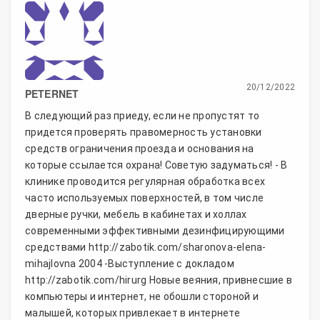
20/12/2022
PETERNET
В следующий раз приеду, если не пропустят то
придется проверять правомерность установки
средств ограничения проезда и основания на
которые ссылается охрана! Советую задуматься! - В
клинике проводится регулярная обработка всех
часто используемых поверхностей, в том числе
дверные ручки, мебель в кабинетах и холлах
современными эффективными дезинфицирующими
средствами http://zabotik.com/sharonova-elena-
mihajlovna 2004 -Выступление с докладом
http://zabotik.com/hirurg Новые веяния, привнесшие в
компьютеры и интернет, не обошли стороной и
малышей, которых привлекает в интернете