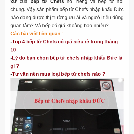
xứ
của
bếp từ Chefs
nói riêng và bếp từ nói
chung. Vậy sản phẩm bếp từ Chefs nhập khẩu Đức
nào đang được thị trường ưu ái và người tiêu dùng
quan tâm? Và bếp có giá khoảng bao nhiêu?
Các bài viết liên quan :
-
Top 4 bếp từ Chefs có giá siêu rẻ trong tháng
10
-
Lý do bạn chọn bếp từ chefs nhập khẩu Đức là
gì ?
-
Tư vấn nên mua loại bếp từ chefs nào ?