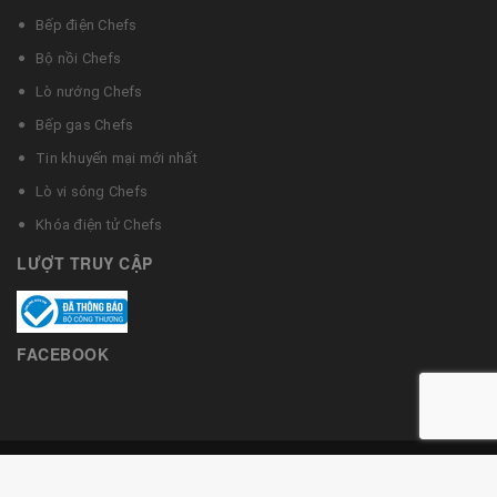
Bếp điện Chefs
Bộ nồi Chefs
Lò nướng Chefs
Bếp gas Chefs
Tin khuyến mại mới nhất
Lò vi sóng Chefs
Khóa điện tử Chefs
LƯỢT TRUY CẬP
FACEBOOK
© Bản quyền thuộc về Bếp từ Chefs