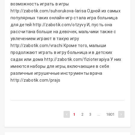
возможность играть в игры
http://zabotik.com/suhorukova-larisa Одной из самых
популярных таких онлайн-игр стала игра больница
для детей http://zabotik.com/otzyvy И, пусть она
рассчитана больше на девочек, мальчики также с
увлечением играют в такую игру
http://zabotik.com/vrachi Кроме того, малыши
продолжают играть в игру больница и в детских
садах или дома http://zabotik.com/fizioterapiya У них
имеются наборы для игры, включающие в себя
различные игрушечные инструменты врача
http://zabotik.com/prajs
1
2
3
...
1801