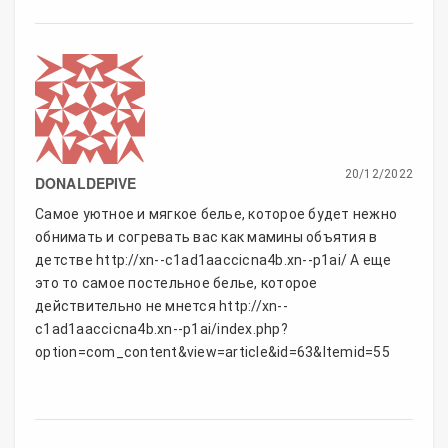
20/12/2022
DONALDEPIVE
Самое уютное и мягкое белье, которое будет нежно
обнимать и согревать вас как мамины объятия в
детстве http://xn--c1ad1aaccicna4b.xn--p1ai/ А еще
это то самое постельное белье, которое
действительно не мнется http://xn--
c1ad1aaccicna4b.xn--p1ai/index.php?
option=com_content&view=article&id=63&Itemid=55