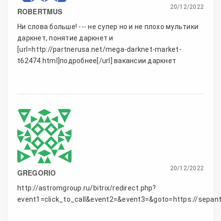
20/12/2022
ROBERTMUS
Ни слова больше! --- не супер но и не плохо мультики
даркнет, понятие даркнет и
[url=http://partnerusa.net/mega-darknet-market-
t62474.html]подробнее[/url] вакансии даркнет
20/12/2022
GREGORIO
http://astromgroup.ru/bitrix/redirect.php?
event1=click_to_call&event2=&event3=&goto=https://sepan