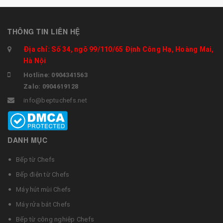
THÔNG TIN LIÊN HỆ
Địa chỉ: Số 34, ngõ 99/110/65 Định Công Hạ, Hoàng Mai,
Hà Nội
Hotline: 0904341563
Zalo: 0904619128
info@beptuchefs.net
DANH MỤC
Bếp từ Chefs
Bếp điện từ Chefs
Máy hút mùi Chefs
Máy rửa bát Chefs
Bếp từ công nghiệp Chefs