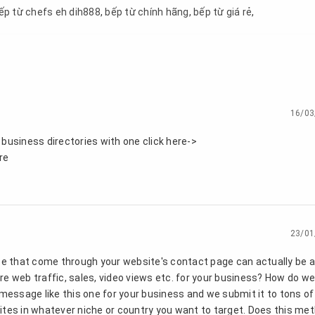
ếp từ chefs eh dih888
,
bếp từ chính hãng
,
bếp từ giá rẻ
,
16/03
r business directories with one click here->
re
23/01
se that come through your website's contact page can actually be 
e web traffic, sales, video views etc. for your business? How do we
 message like this one for your business and we submit it to tons of
tes in whatever niche or country you want to target. Does this me