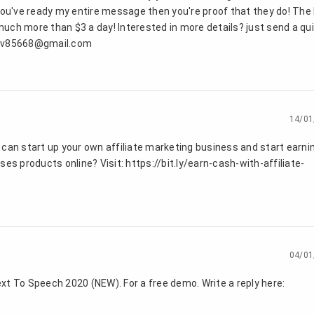
you've ready my entire message then you're proof that they do! The
 much more than $3 a day! Interested in more details? just send a qu
nav85668@gmail.com
14/01
can start up your own affiliate marketing business and start earni
es products online? Visit: https://bit.ly/earn-cash-with-affiliate-
04/01
t To Speech 2020 (NEW). For a free demo. Write a reply here: