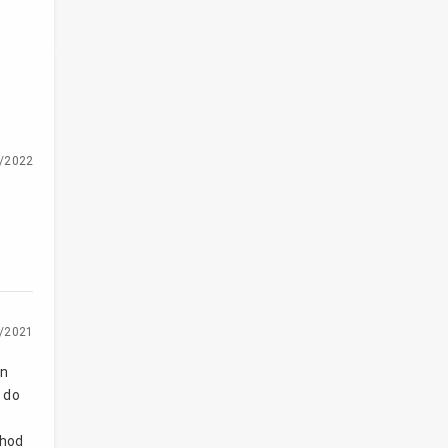
/2022
/2021
an
 do
thod