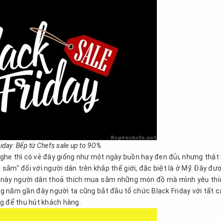
riday: Bếp từ Chefs sale up to 9O%
nghe thì có vẻ đây giống như một ngày buồn hay đen đủi, nhưng thật 
 sắm" đối với người dân trên khắp thế giới, đặc biệt là ở Mỹ. Đây đư
gày này người dân thoả thích mua sắm những món đồ mà mình yêu thí
g năm gần đây người ta cũng bắt đầu tổ chức Black Friday với tất c
g để thu hút khách hàng.