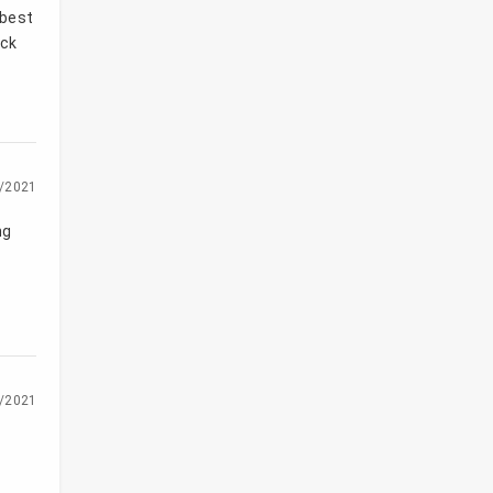
 best
ick
/2021
ng
/2021