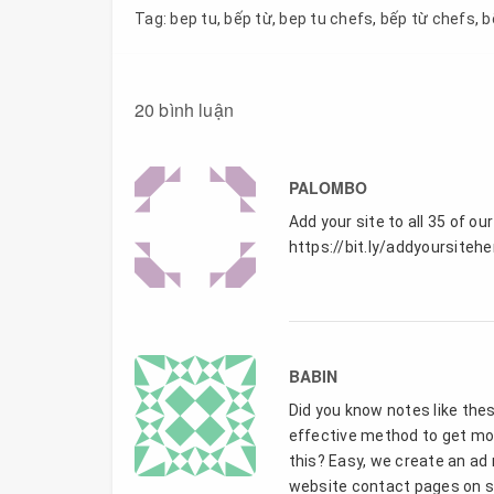
Tag:
bep tu
,
bếp từ
,
bep tu chefs
,
bếp từ chefs
,
b
20 bình luận
PALOMBO
Add your site to all 35 of ou
https://bit.ly/addyoursitehe
BABIN
Did you know notes like the
effective method to get mor
this? Easy, we create an ad
website contact pages on si