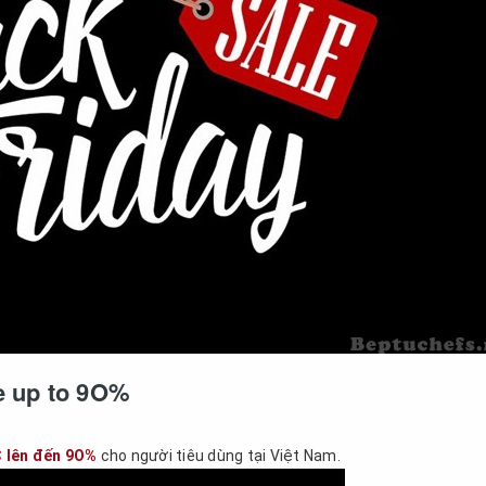
le up to 9O%
C lên đến 9O%
cho người tiêu dùng tại Việt Nam.