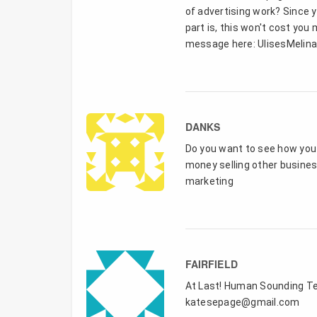
of advertising work? Since 
part is, this won't cost you
message here: UlisesMeli
DANKS
Do you want to see how you 
money selling other business
marketing
FAIRFIELD
At Last! Human Sounding Tex
katesepage@gmail.com