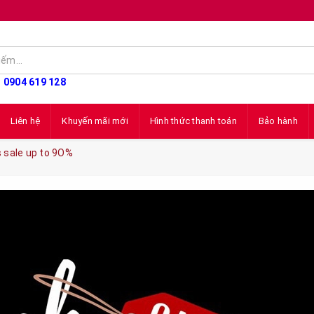
: 0904 619 128
Liên hệ
Khuyến mãi mới
Hình thức thanh toán
Bảo hành
s sale up to 9O%