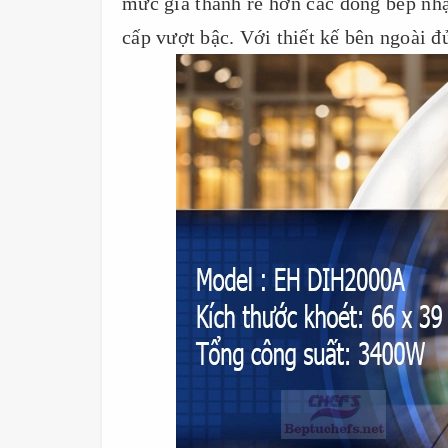
mức giá thành rẻ hơn các dòng bếp nh
cấp vượt bậc. Với thiết kế bên ngoài 