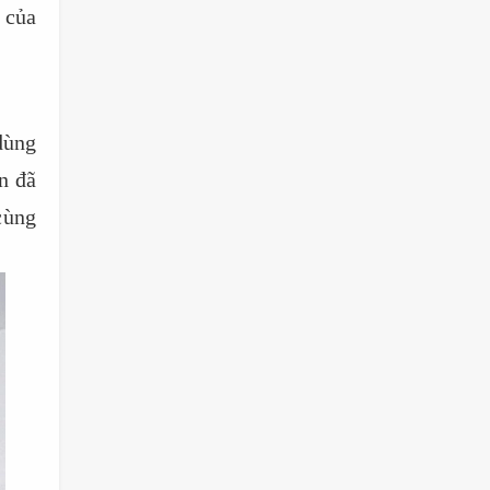
 của
dùng
n đã
cùng