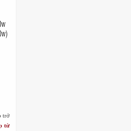
 trở
p từ