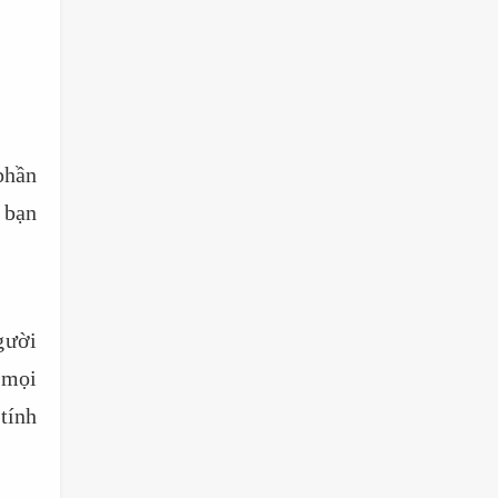
phần
 bạn
gười
 mọi
tính