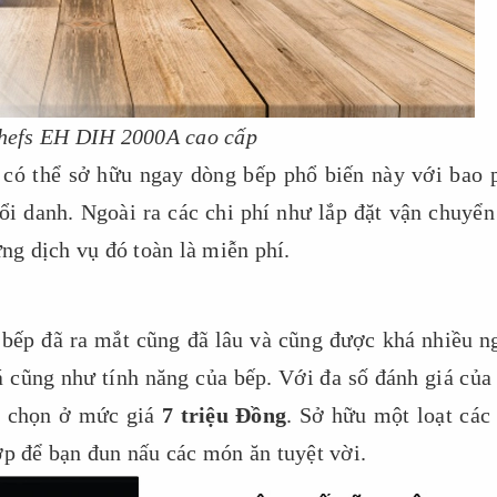
hefs EH DIH 2000A cao cấp
 có thể sở hữu ngay dòng bếp phổ biến này với bao 
ổi danh. Ngoài ra các chi phí như lắp đặt vận chuyển
ững dịch vụ đó toàn là miễn phí.
 bếp đã ra mắt cũng đã lâu và cũng được khá nhiều n
 cũng như tính năng của bếp. Với đa số đánh giá của
ựa chọn ở mức giá
7 triệu Đồng
. Sở hữu một loạt các 
ợp để bạn đun nấu các món ăn tuyệt vời.