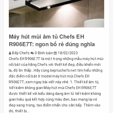
Máy hút mùi âm tủ Chefs EH
R906E7T: ngon bổ rẻ đúng nghĩa
Bếp Chefs
0 Bình luận
18/02/2023
Chefs EH R906E7T là một trong những mẫu máy hút mùi
nổi bật của hãng Chefs với thiết kế đẹp, điều khiển mới
lạ, độ ồn thấp...Hãy cùng beptuchefs.net tìm hiểu những
đặc điểm nổi bật ở model máy hút mùi Chefs EH
R906E7T, xem ngay bài viết này nhé. 1. Thiết kế âm tủ,
tiết kiệm không gian Máy hút mùi Chefs EH R906E7T
được thiết kế với kiểu dáng dạng âm tủ tiết kiệm không
gian hiệu quả kết hợp cùng màu đen, bạc mang lại vẻ
đẹp sang trọng, tạo điểm nhấn cho căn bếp. Thêm vào
đó, thiết bị...