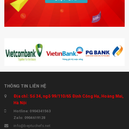
THÔNG TIN LIÊN HỆ
Địa chỉ: Số 34, ngõ 99/110/65 Định Công Hạ, Hoàng Mai,
Hà Nội
Hotline: 0904341563
Zalo: 0904619128
info@beptuchefs.net