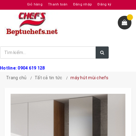
Giỏ hàng
Thanh toán
Đăng nhập
Đăng ký
Hotline: 0904 619 128
Trang chủ
Tất cả tin tức
máy hút mùi chefs