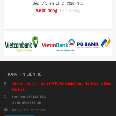
Bếp từ Chefs EH DIH326 PRO
9.500.000₫
14.800.000₫
THÔNG TIN LIÊN HỆ
Địa chỉ: Số 34, ngõ 99/110/65 Định Công Hạ, Hoàng Mai,
Hà Nội
Hotline: 0904341563
Zalo: 0904619128
info@beptuchefs.net