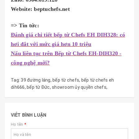
Website: beptuchefs.net
=> Tin tức:
Đánh giá chi tiết bếp từ Chefs EH DIH328: có
hơi đắt với mức giá hơn 10 triệu
Nấu liên tục trên Bếp từ Chefs EH-DIH320 -
công nghệ mới?
Tag:
39 đường láng
,
bếp từ chefs
,
bếp từ chefs eh
dih666
,
bếp từ Đức
,
showroom ủy quyền chefs
,
VIẾT BÌNH LUẬN
Họ tên
*