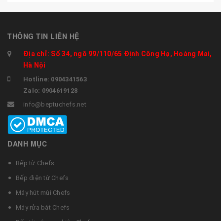
THÔNG TIN LIÊN HỆ
Địa chỉ: Số 34, ngõ 99/110/65 Định Công Hạ, Hoàng Mai,
Hà Nội
Hotline: 0904341563
Zalo: 0904619128
info@beptuchefs.net
DANH MỤC
Bếp từ Chefs
Bếp điện từ Chefs
Máy hút mùi Chefs
Máy rửa bát Chefs