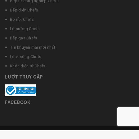
Bếp từ công nghiệp Chefs
Bếp điện Chefs
Bộ nồi Chefs
Lò nướng Chefs
Bếp gas Chefs
Tin khuyến mại mới nhất
Lò vi sóng Chefs
Khóa điện tử Chefs
LƯỢT TRUY CẬP
FACEBOOK
© Bản quyền thuộc về Bếp từ Chefs