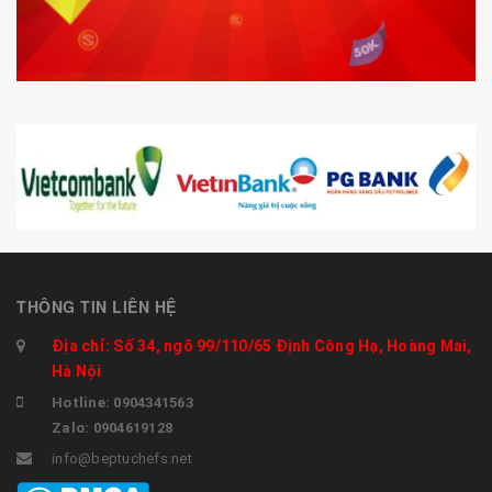
THÔNG TIN LIÊN HỆ
Địa chỉ: Số 34, ngõ 99/110/65 Định Công Hạ, Hoàng Mai,
Hà Nội
Hotline: 0904341563
Zalo: 0904619128
info@beptuchefs.net