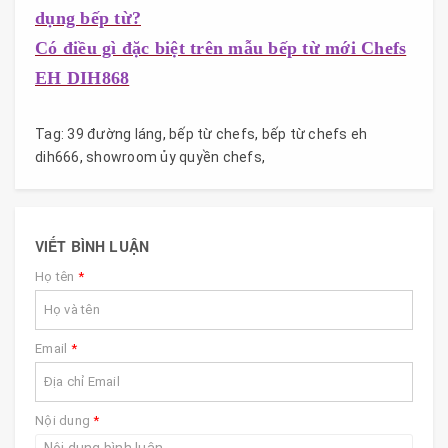
dụng bếp từ?
Có điều gì đặc biệt trên mẫu bếp từ mới Chefs
EH DIH868
Tag:
39 đường láng
,
bếp từ chefs
,
bếp từ chefs eh
dih666
,
showroom ủy quyền chefs
,
VIẾT BÌNH LUẬN
Họ tên
*
Email
*
Nội dung
*