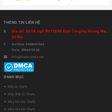
THÔNG TIN LIÊN HỆ
Địa chỉ: Số 34, ngõ 99/110/65 Định Công Hạ, Hoàng Mai,
Hà Nội
Hotline: 0904341563
Zalo: 0904619128
info@beptuchefs.net
DANH MỤC
Bếp từ Chefs
Bếp điện từ Chefs
Máy hút mùi Chefs
Máy rửa bát Chefs