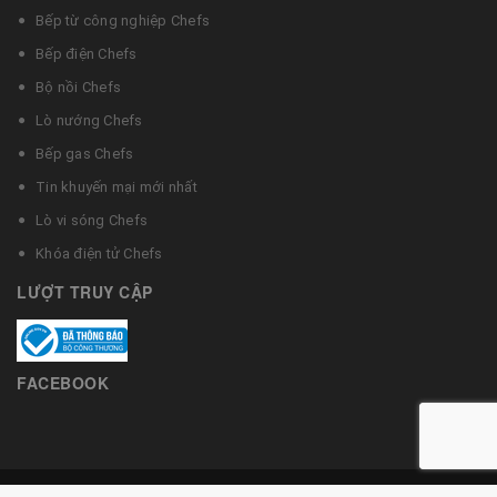
Bếp từ công nghiệp Chefs
Bếp điện Chefs
Bộ nồi Chefs
Lò nướng Chefs
Bếp gas Chefs
Tin khuyến mại mới nhất
Lò vi sóng Chefs
Khóa điện tử Chefs
LƯỢT TRUY CẬP
FACEBOOK