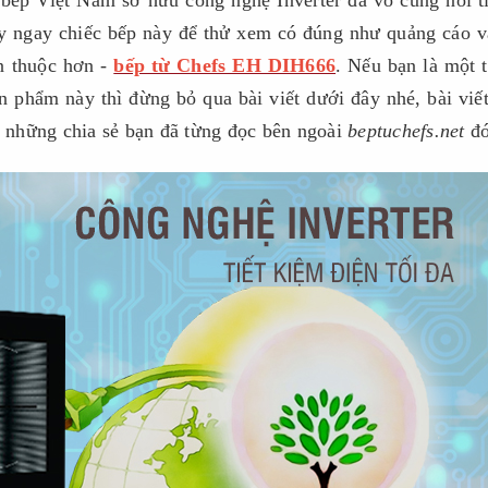
bếp Việt Nam sở hữu công nghệ Inverter đã vô cùng nổi t
ay ngay chiếc bếp này để thử xem có đúng như quảng cáo v
en thuộc hơn -
bếp từ Chefs EH DIH666
. Nếu bạn là một 
phẩm này thì đừng bỏ qua bài viết dưới đây nhé, bài viế
cả những chia sẻ bạn đã từng đọc bên ngoài
beptuchefs.net
đó