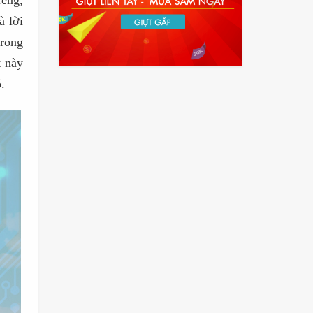
iếng,
à lời
trong
t này
.