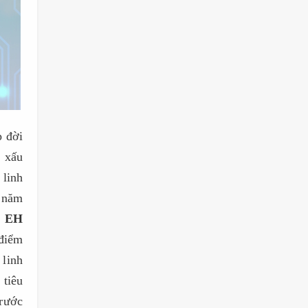
p đời
i xấu
 linh
5 năm
s EH
 điểm
 linh
 tiêu
trước