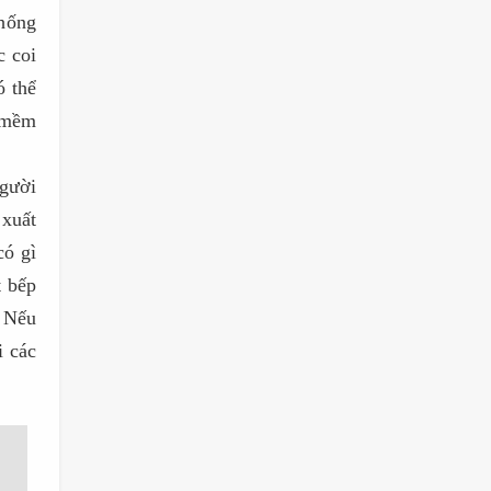
hống
c coi
ó thể
n mềm
gười
 xuất
có gì
t bếp
. Nếu
i các