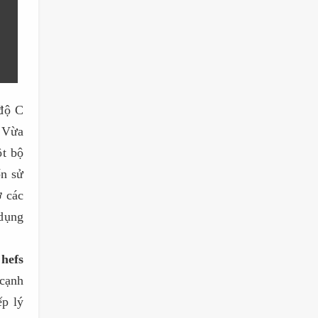
 độ C
. Vừa
ột bộ
ốn sử
ở các
 dụng
hefs
 cạnh
p lý