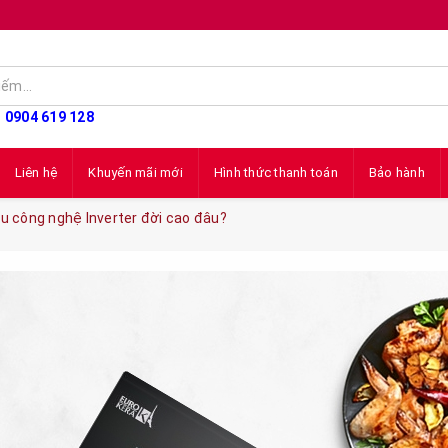
: 0904 619 128
Liên hệ
Khuyến mãi mới
Hình thức thanh toán
Bảo hành
u công nghệ Inverter đời cao đâu?