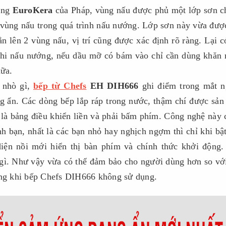
dòng
EuroKera
của Pháp, vùng nấu được phủ một lớp sơn c
vùng nấu trong quá trình nấu nướng. Lớp sơn này vừa đượ
n lên 2 vùng nấu, vị trí cũng được xác định rõ ràng. Lại c
 khi nấu nướng, nếu dầu mỡ có bám vào chỉ cần dùng khă
nữa.
 nhò gì,
bếp từ Chefs
EH DIH666
ghi điểm trong mắt n
g ẩn. Các dòng bếp lắp ráp trong nước, thậm chí được sản
 là bảng điều khiển liền và phải bấm phím. Công nghệ này 
nh bạn, nhất là các bạn nhỏ hay nghịch ngợm thì chỉ khi bậ
 diện nồi mới hiển thị bàn phím và chính thức khởi động
 gì. Như vậy vừa có thể đảm bảo cho người dùng hơn so vớ
năng khi bếp Chefs DIH666 không sử dụng.