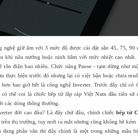
g nghệ giữ ấm với 3 mức độ được cài đặt sẵn 45, 75, 90
sau khi nấu nướng hoặc ninh hầm với mức nhiệt cao nhất
ề tốn điện bao nhiêu. Chức năng Pause - tạm dừng như m
vừa thực hiện trước đó nhưng lại có việc bận hoặc chưa mu
hơn bao giờ hết là công nghệ Inverter. Trước đây chỉ có 
có thể coi là chiếc bếp từ lắp ráp Việt Nam đầu tiên sử
ới các dòng thông thường.
erter đời cao đâu? Là đây chứ đâu, chính chiếc
bếp từ C
trên thị trường, tuy mới ra mắt nhưng cũng không hề kém
 đang phân vân thì đây chính là một trong những mẫu bế