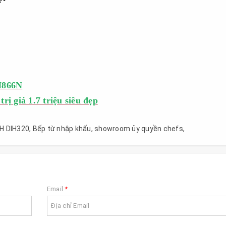
H866N
ị giá 1.7 triệu siêu đẹp
EH DIH320
,
Bếp từ nhập khẩu
,
showroom ủy quyền chefs
,
Email
*