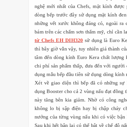
nghệ mới nhất của Chefs, mặt kính được 
dòng bếp trước đây sử dụng mặt kính đen
những vết xước không đáng có, ngoài ra 
bám trên các chấm sơn thẩm mỹ, chỉ cần la
từ Chefs EH DIH320
sử dụng là Euro Ker
thì bây giờ vẫn vậy, tuy nhiên giá thành c
tâm đến dòng kính Euro Kera chất lượng k
chi phí sản phẩm thấp, đưa đến với người 
dụng mẫu bếp đầu tiên sử dụng dòng kính 
Xét về giao diện thì bếp đã có những sự 
dụng Booster cho cả 2 vùng nấu đạt đồng 
này tăng bên kia giảm. Nhờ có công ngh
không lo bị sập điện hay bị chập cháy c
nướng của từng vùng nấu khi có việc bận h
Sau khi hết bận lại có thể bật về chế độ 