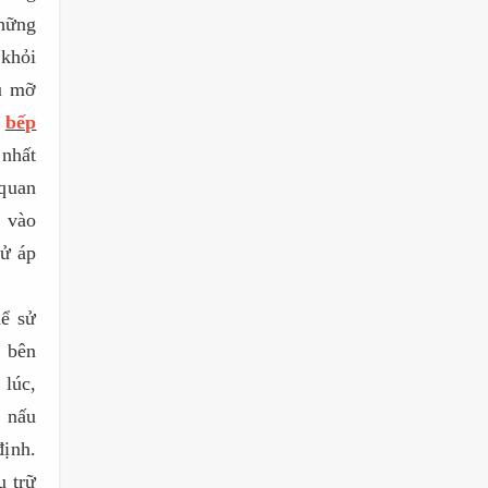
những
 khỏi
ầu mỡ
h
bếp
 nhất
 quan
h vào
hử áp
hể sử
, bên
lúc,
h nấu
định.
u trữ