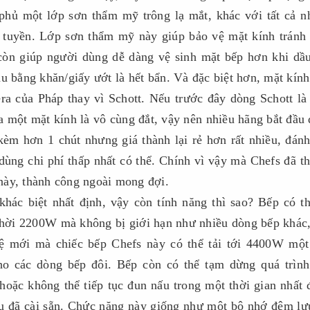
phủ một lớp sơn thẩm mỹ trông lạ mắt, khác với tất cả 
 tuyền. Lớp sơn thẩm mỹ này giúp bảo vệ mặt kính tránh
còn giúp người dùng dễ dàng vệ sinh mặt bếp hơn khi d
u bằng khăn/giấy ướt là hết bẩn. Và đặc biệt hơn, mặt kín
a của Pháp thay vì Schott. Nếu trước đây dòng Schott là
ủa một mặt kính là vô cùng đắt, vậy nên nhiều hãng bắt đầu
èm hơn 1 chút nhưng giá thành lại rẻ hơn rất nhiều, đán
dùng chi phí thấp nhất có thể. Chính vì vậy mà Chefs đã t
này, thành công ngoài mong đợi.
khác biệt nhất định, vậy còn tính năng thì sao? Bếp có t
thời 2200W mà không bị giới hạn như nhiều dòng bếp khác
ệ mới mà chiếc bếp Chefs này có thể tải tới 4400W một 
ho các dòng bếp đôi. Bếp còn có thể tạm dừng quá trìn
oặc không thể tiếp tục đun nấu trong một thời gian nhất 
nấu đã cài sẵn. Chức năng này giống như một bộ nhớ đệm lư