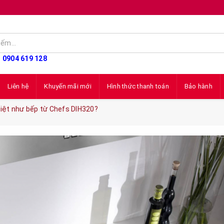
: 0904 619 128
Liên hệ
Khuyến mãi mới
Hình thức thanh toán
Bảo hành
biệt như bếp từ Chefs DIH320?