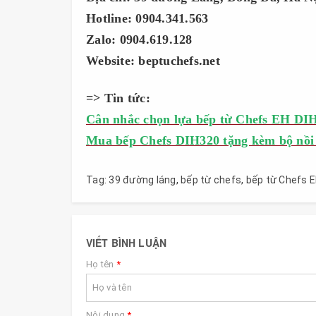
Hotline: 0904.341.563
Zalo: 0904.619.128
Website: beptuchefs.net
=> Tin tức:
Cân nhắc chọn lựa bếp từ Chefs EH DI
Mua bếp Chefs DIH320 tặng kèm bộ nồi tr
Tag:
39 đường láng
,
bếp từ chefs
,
bếp từ Chefs 
VIẾT BÌNH LUẬN
Họ tên
*
Nội dung
*