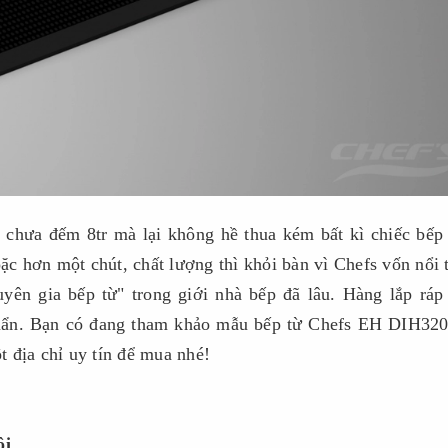
á chưa đếm 8tr mà lại không hề thua kém bất kì chiếc bếp
oặc hơn một chút, chất lượng thì khỏi bàn vì Chefs vốn nổi 
yên gia bếp từ" trong giới nhà bếp đã lâu. Hàng lắp ráp
huẩn. Bạn có đang tham khảo mẫu bếp từ Chefs EH DIH320
 địa chỉ uy tín để mua nhé!
ội