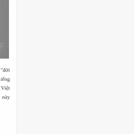
 "đời
tiếng
 Việt
 này