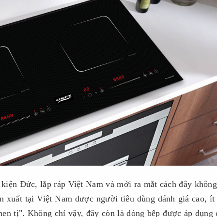
kiện Đức, lắp ráp Việt Nam và mới ra mắt cách đây không
 xuất tại Việt Nam được người tiêu dùng đánh giá cao, ít
hen tị". Không chỉ vậy, đây còn là dòng bếp được áp dụng