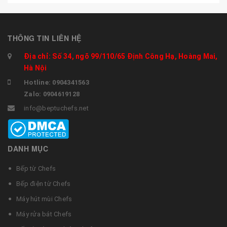
THÔNG TIN LIÊN HỆ
Địa chỉ: Số 34, ngõ 99/110/65 Định Công Hạ, Hoàng Mai,
Hà Nội
Hotline: 0904341563
Zalo: 0904619128
info@beptuchefs.net
DANH MỤC
Bếp từ Chefs
Bếp điện từ Chefs
Máy hút mùi Chefs
Máy rửa bát Chefs