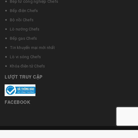
Bếp từ công nghiệp Chefs
Bếp điện Chefs
Bộ nồi Chefs
Lò nướng Chefs
Bếp gas Chefs
Tin khuyến mại mới nhất
Lò vi sóng Chefs
Khóa điện tử Chefs
LƯỢT TRUY CẬP
FACEBOOK
© Bản quyền thuộc về Bếp từ Chefs