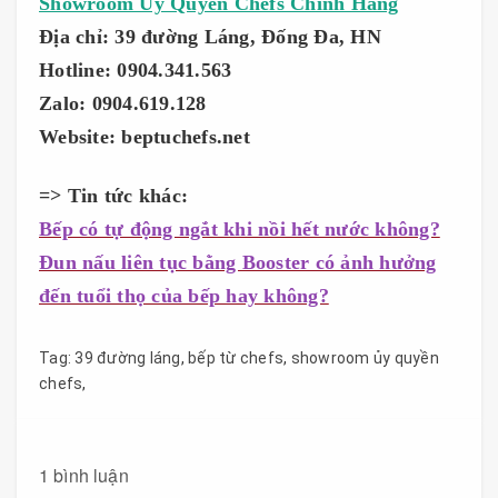
Showroom Uỷ Quyền Chefs Chính Hãng
Địa chỉ: 39 đường Láng, Đống Đa, HN
Hotline: 0904.341.563
Zalo: 0904.619.128
Website: beptuchefs.net
=> Tin tức khác:
Bếp có tự động ngắt khi nồi hết nước không?
Đun nấu liên tục bằng Booster có ảnh hưởng
đến tuổi thọ của bếp hay không?
Tag:
39 đường láng
,
bếp từ chefs
,
showroom ủy quyền
chefs
,
1 bình luận