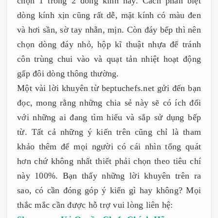
chọn 1 trong 2 dòng kính này. Cách phân biệt
dòng kính xịn cũng rất dễ, mặt kính có màu đen
và hơi sần, sờ tay nhẵn, mịn. Còn đáy bếp thì nên
chọn dòng đáy nhỏ, hộp kĩ thuật nhựa để tránh
côn trùng chui vào và quạt tản nhiệt hoạt động
gấp đôi dòng thông thường.
Một vài lời khuyên từ beptuchefs.net gửi đến bạn
đọc, mong rằng những chia sẻ này sẽ có ích đối
với những ai đang tìm hiểu và sắp sử dụng bếp
từ. Tất cả những ý kiến trên cũng chỉ là tham
khảo thêm để mọi người có cái nhìn tổng quát
hơn chứ không nhất thiết phải chọn theo tiêu chí
này 100%. Bạn thấy những lời khuyên trên ra
sao, có cần đóng góp ý kiến gì hay không? Mọi
thắc mắc cần được hỗ trợ vui lòng liên hệ: