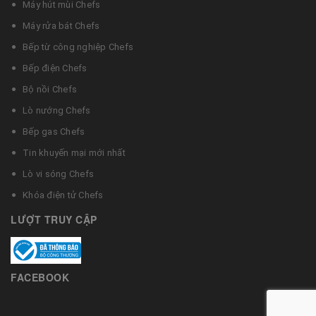
Máy hút mùi Chefs
Máy rửa bát Chefs
Bếp từ công nghiệp Chefs
Bếp điện Chefs
Bộ nồi Chefs
Lò nướng Chefs
Bếp gas Chefs
Tin khuyến mại mới nhất
Lò vi sóng Chefs
Khóa điện tử Chefs
LƯỢT TRUY CẬP
FACEBOOK