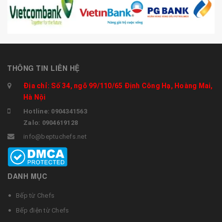
THÔNG TIN LIÊN HỆ
Địa chỉ: Số 34, ngõ 99/110/65 Định Công Hạ, Hoàng Mai,
Hà Nội
Hotline: 0904341563
Zalo: 0904619128
info@beptuchefs.net
DANH MỤC
Bếp từ Chefs
Bếp điện từ Chefs