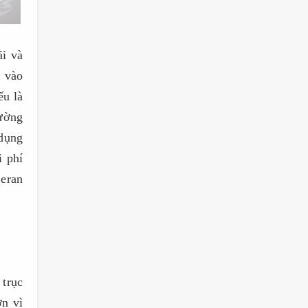
ãi và
ỳ vào
ếu là
rường
 dụng
i phí
Ceran
 trục
ơn vì