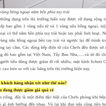
 vùng hồng ngoại nằm bên phía tay trái
hông dụng trên thị trường hiện nay được sử dụng rộng r
 Bếp bao gồm 1 vùng nấu từ và 1 vùng nấu hồng ngoại, tu
ại có thể nằm bên phía tay trái hoặc tay phải linh hoạt. N
vùng nấu hồng ngoại bên tay trái và ngược lại để tránh t
óng tay cầm. Các dòng bếp điện từ của Chefs đều được sử
ong đó bao gồm tại Việt Nam, Tây Ban Nha,.....và từ đó ch
gười tiêu dùng được giảm đi rất nhiều, mặt kính Schott 
c cao hơn so với các hãng trên thị trường hiện nay.
 khách hàng nhận xét như thế nào?
m đang được giảm giá quá rẻ
n riêng, đây là một điểm đặc biệt của Chefs phòng khi bếp
ó gì ảnh hưởng đến nhau. Và lại khi đun nấu cũng tiện h