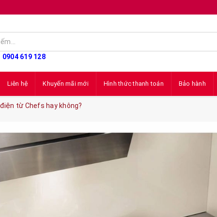
: 0904 619 128
Liên hệ
Khuyến mãi mới
Hình thức thanh toán
Bảo hành
điện từ Chefs hay không?