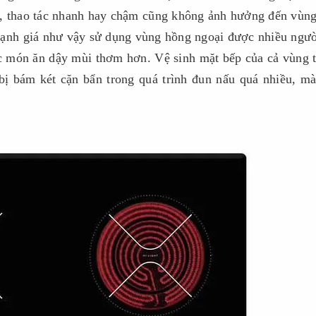
i, thao tác nhanh hay chậm cũng không ảnh hưởng đến vùn
ết lạnh giá như vậy sử dụng vùng hồng ngoại được nhiều ngư
ác món ăn dậy mùi thơm hơn. Vệ sinh mặt bếp của cả vùng 
bị bám két cặn bẩn trong quá trình đun nấu quá nhiều, m