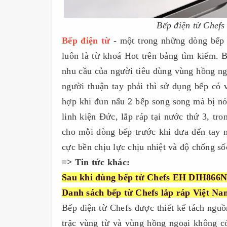
Bếp điện từ Chefs
Bếp điện từ
- một trong những dòng bếp t
luôn là từ khoá Hot trên bảng tìm kiếm.
nhu cầu của người tiêu dùng vùng hồng ngo
người thuận tay phải thì sử dụng bếp có 
hợp khi đun nấu 2 bếp song song mà bị n
linh kiện Đức, lắp ráp tại nước thứ 3, tr
cho mỗi dòng bếp trước khi đưa đến tay n
cực bền chịu lực chịu nhiệt và độ chống số
=> Tin tức khác:
Sau khi dùng bếp từ Chefs EH DIH866N
Danh sách bếp từ Chefs lắp ráp Việt Na
Bếp điện từ Chefs được thiết kế tách nguồ
trặc vùng từ và vùng hồng ngoại không c