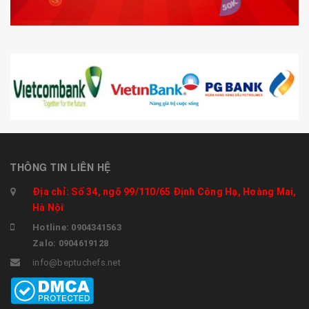
THÔNG TIN LIÊN HỆ
Địa chỉ: Số 34, ngõ 99/110/65 Định Công Hạ, Hoàng Mai,
Hà Nội
Hotline: 0904341563
Zalo: 0904619128
info@beptuchefs.net