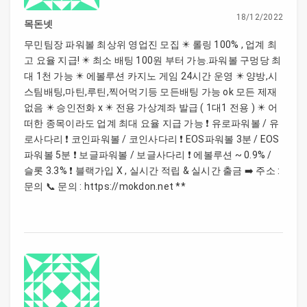
18/12/2022
목돈넷
무민팀장 파워볼 최상위 영업진 모집 ✴️ 롤링 100% , 업계 최
고 요율 지급! ✴️ 최소 배팅 100원 부터 가능.파워볼 구멍당 최
대 1천 가능 ✴️ 에볼루션 카지노 게임 24시간 운영 ✴️ 양방,시
스팀배팅,마틴,루틴,찍어먹기등 모든배팅 가능 ok 모든 제재
없음 ✴️ 승인전화 x ✴️ 전용 가상계좌 발급 ( 1대1 전용 ) ✴️ 어
떠한 종목이라도 업계 최대 요율 지급 가능 ❗️ 유로파워볼 / 유
로사다리 ❗️ 코인파워볼 / 코인사다리 ❗️ EOS파워볼 3분 / EOS
파워볼 5분 ❗️ 보글파워볼 / 보글사다리 ❗️ 에볼루션 ~ 0.9% /
슬롯 3.3% ❗️ 블랙가입 X , 실시간 적립 & 실시간 출금 ➡️ 주소 :
문의 📞 문의 : https://mokdon.net **