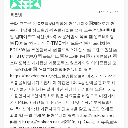
16/12/2022
목돈넷
졸라 고르곤 ✡️FX조작&먹튀잡이 커뮤니티✡️ 🆘제대로된 커
뮤니티 답게 정도운영🆘 🔥문제있는 업체 모두 적발中 💟 매
일 업데이트中 최신 (9.03) 🔥 문제업체 목록 🆘 원트레이딩
🆘 FX히트 🆘 피파임 P-TIME 🆘 비트옵션 🆘 비트리치 🆘
BGT365 🆘 코인컴퍼니 🆘 골드익스체인지 🆘 그랜드옵션 🆘
HITBTC (핫빗) 🆘 골드비트 🆘 원트레이딩 🆘 아이콘옵션 🆘
스타포렉스 기가옵션 키움포렉스 원트레이딩 아이콘옵션 모
두 동일업체! 🆘 쓰리트레이딩 ▶️커뮤니티 링크
https://mokdon.net 👉정도운영함으로써 마진거래 시장의
부흥을 바랍니다. ‼️현재 이 마진은 100%공신력을 필요로 하
며, 저희가 나아가는 길이 마진 시장의 장기화에 도움이 되길
기원합니다. ‼️업계최초로 많은 자료들을 바탕으로 마진거래
의 이정표가 되겠습니다. ✅커뮤니티 많은 공유 부탁드립니
다. ‼️자신이 속한 커뮤니티의 진실성을 알고 싶으면 언제든
의뢰 및 문의 주세요. ▶️커뮤니티 링크 https://mokdon.net
▶️문의 https://mokdon.net 🆘2000명대 24시간 자유홍보🆘