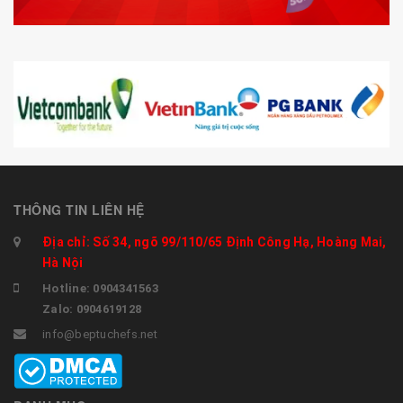
THÔNG TIN LIÊN HỆ
Địa chỉ: Số 34, ngõ 99/110/65 Định Công Hạ, Hoàng Mai,
Hà Nội
Hotline: 0904341563
Zalo: 0904619128
info@beptuchefs.net