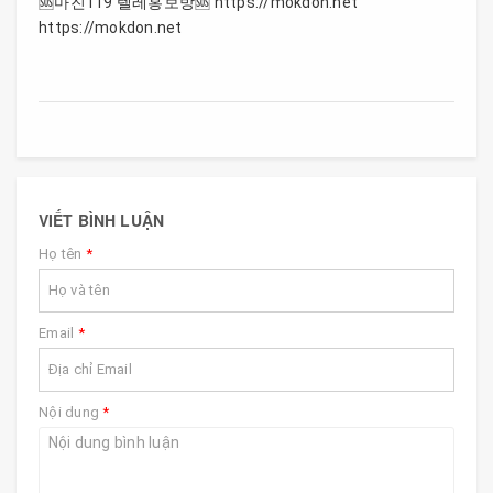
🆘마진119 텔레홍보방🆘 https://mokdon.net
https://mokdon.net
VIẾT BÌNH LUẬN
Họ tên
*
Email
*
Nội dung
*