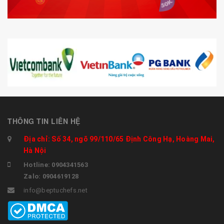
THÔNG TIN LIÊN HỆ
Địa chỉ: Số 34, ngõ 99/110/65 Định Công Hạ, Hoàng Mai,
Hà Nội
Hotline: 0904341563
Zalo: 0904619128
info@beptuchefs.net