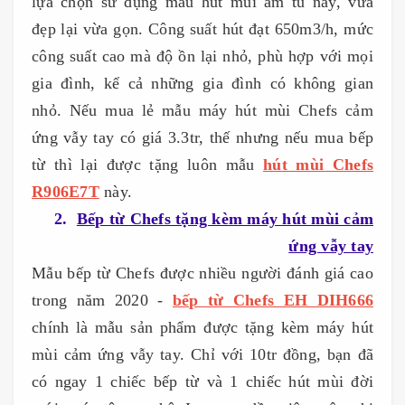
lựa chọn sử dụng mẫu hút mùi âm tủ này, vừa
đẹp lại vừa gọn. Công suất hút đạt 650m3/h, mức
công suất cao mà độ ồn lại nhỏ, phù hợp với mọi
gia đình, kể cả những gia đình có không gian
nhỏ. Nếu mua lẻ mẫu máy hút mùi Chefs cảm
ứng vẫy tay có giá 3.3tr, thế nhưng nếu mua bếp
từ thì lại được tặng luôn mẫu
hút mùi Chefs
R906E7T
này.
2.
Bếp từ Chefs tặng kèm máy hút mùi cảm
ứng vẫy tay
Mẫu bếp từ Chefs được nhiều người đánh giá cao
trong năm 2020 -
bếp từ Chefs EH DIH666
chính là mẫu sản phẩm được tặng kèm máy hút
mùi cảm ứng vẫy tay. Chỉ với 10tr đồng, bạn đã
có ngay 1 chiếc bếp từ và 1 chiếc hút mùi đời