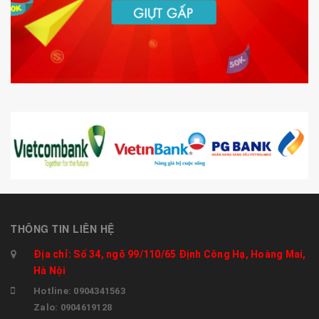
THÔNG TIN LIÊN HỆ
Địa chỉ: Số 34, ngõ 99/110/65 Định Công Hạ, Hoàng Mai,
Hà Nội
Hotline: 0904341563
Zalo: 0904619128