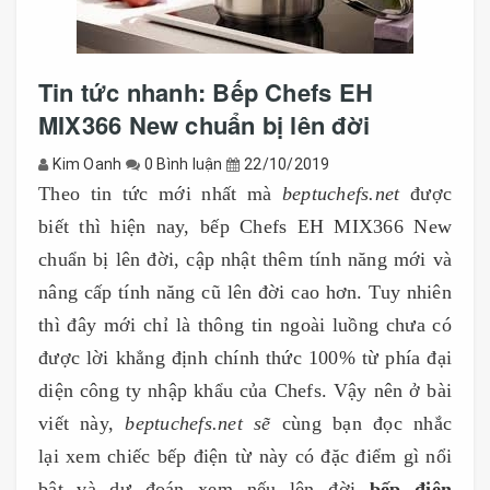
Tin tức nhanh: Bếp Chefs EH
MIX366 New chuẩn bị lên đời
Kim Oanh
0 Bình luận
22/10/2019
Theo tin tức mới nhất mà
beptuchefs.net
được
biết thì hiện nay, bếp Chefs EH MIX366 New
chuẩn bị lên đời, cập nhật thêm tính năng mới và
nâng cấp tính năng cũ lên đời cao hơn. Tuy nhiên
thì đây mới chỉ là thông tin ngoài luồng chưa có
được lời khẳng định chính thức 100% từ phía đại
diện công ty nhập khẩu của Chefs. Vậy nên ở bài
viết này,
beptuchefs.net sẽ
cùng bạn đọc nhắc
lại xem chiếc bếp điện từ này có đặc điểm gì nổi
bật và dự đoán xem nếu lên đời
bếp điện