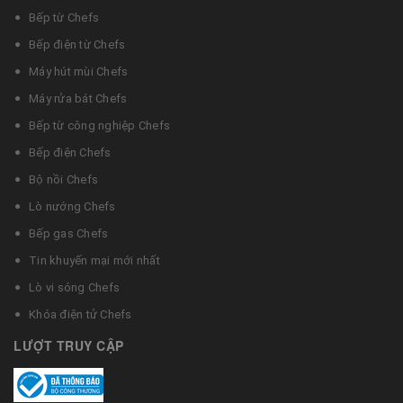
Bếp từ Chefs
Bếp điện từ Chefs
Máy hút mùi Chefs
Máy rửa bát Chefs
Bếp từ công nghiệp Chefs
Bếp điện Chefs
Bộ nồi Chefs
Lò nướng Chefs
Bếp gas Chefs
Tin khuyến mại mới nhất
Lò vi sóng Chefs
Khóa điện tử Chefs
LƯỢT TRUY CẬP