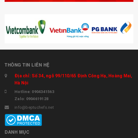
THÔNG TIN LIÊN HỆ
Địa chỉ: Số 34, ngõ 99/110/65 Định Công Hạ, Hoàng Mai,
Hà Nội
Hotline: 0904341563
Zalo: 0904619128
info@beptuchefs.net
DANH MỤC