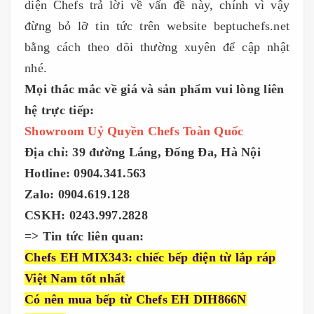
diện Chefs trả lời về vấn đề này, chính vì vậy
đừng bỏ lỡ tin tức trên website beptuchefs.net
bằng cách theo dõi thường xuyên để cập nhật
nhé.
Mọi thắc mắc về giá và sản phẩm vui lòng liên
hệ trực tiếp:
Showroom Uỷ Quyền Chefs Toàn Quốc
Địa chỉ: 39 đường Láng, Đống Đa, Hà Nội
Hotline: 0904.341.563
Zalo: 0904.619.128
CSKH: 0243.997.2828
=> Tin tức liên quan:
Chefs EH MIX343: chiếc bếp điện từ lắp ráp
Việt Nam tốt nhất
Có nên mua bếp từ Chefs EH DIH866N