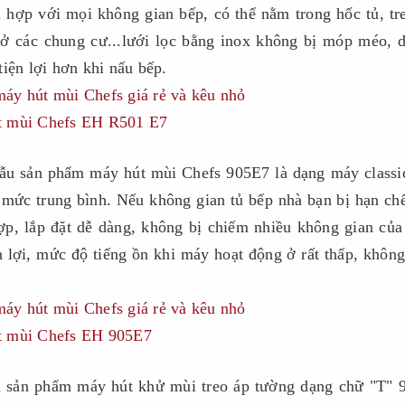
hợp với mọi không gian bếp, có thể nằm trong hốc tủ, tr
 ở các chung cư...lưới lọc bằng inox không bị móp méo, 
tiện lợi hơn khi nấu bếp.
út mùi Chefs EH R501 E7
mẫu sản phẩm máy hút mùi Chefs 905E7 là dạng máy classi
mức trung bình. Nếu không gian tủ bếp nhà bạn bị hạn chế
ợp, lắp đặt dễ dàng, không bị chiếm nhiều không gian của
n lợi, mức độ tiếng ồn khi máy hoạt động ở rất thấp, khôn
út mùi Chefs EH 905E7
 sản phẩm máy hút khử mùi treo áp tường dạng chữ "T" 