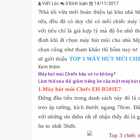
Viết Lộc
0 Bình luận
14/11/2017
'Nhà tôi vừa mới hoàn thiện lại khu nhà b
rửa, đều đã có duy chỉ có mỗi chiếc máy
với tiêu chí là giá hợp lý mà độ ồn nhỏ t
đình khi đi chọn máy hút mùi cho nhà bếp
chọn cũng như tham khảo thì hôm nay tư
sẽ giới thiệu
TOP 3 MÁY HÚT MÙI CHE
Xem thêm:
Máy hút mùi Chefs kêu có to không?
Làm thế nào để giảm tiếng ồn của một máy hút
1.Máy hút mùi Chefs EH R501E7
Đứng đầu tiên trong danh sách này đó là
treo áp tường, kích thước ngang 70cm. Đ
với những ưu điểm rất rễ nhận thấy đó là 
ồn to nhất 56db.