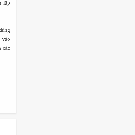
h lắp
dùng
m vào
n các