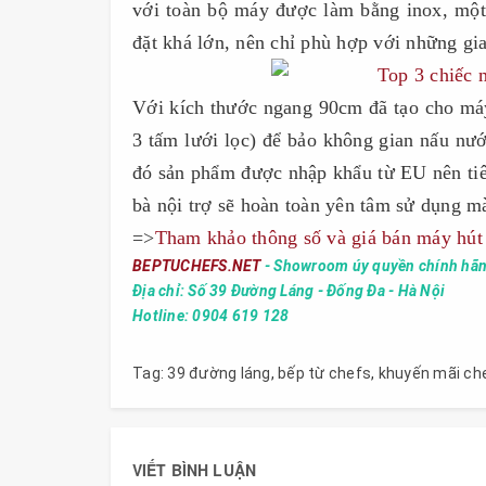
với toàn bộ máy được làm bằng inox, một 
đặt khá lớn, nên chỉ phù hợp với những gia
Với kích thước ngang 90cm đã tạo cho m
3 tấm lưới lọc) để bảo không gian nấu n
đó sản phẩm được nhập khẩu từ EU nên tiêu
bà nội trợ sẽ hoàn toàn yên tâm sử dụng mà
=>
Tham khảo thông số và giá bán máy h
BEPTUCHEFS.NET
- Showroom úy quyền chính hãn
Địa chỉ: Số 39 Đường Láng - Đống Đa - Hà Nội
Hotline: 0904 619 128
Tag:
39 đường láng
,
bếp từ chefs
,
khuyến mãi ch
VIẾT BÌNH LUẬN