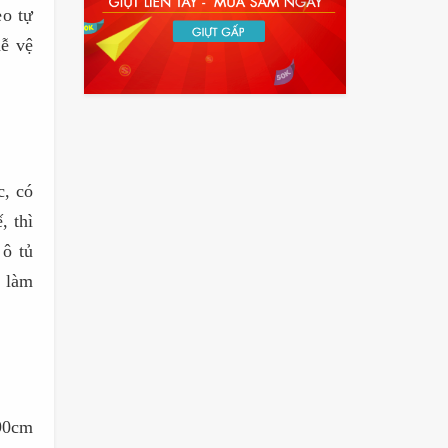
eo tự
dễ vệ
c, có
, thì
 ô tủ
g làm
90cm