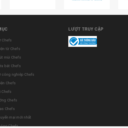
MỤC
LƯỢT TRUY CẬP
ừ Chefs
iện từ Chefs
út mùi Chefs
ửa bát Chefs
ừ công nghiệp Chefs
iện Chefs
i Chefs
ớng Chefs
as Chefs
huyến mại mới nhất
 sóng Chefs