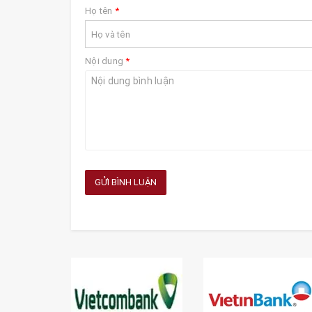
Họ tên
*
Nội dung
*
GỬI BÌNH LUẬN