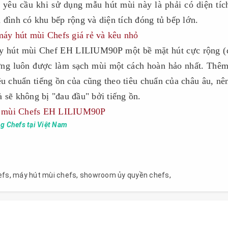
yêu cầu khi sử dụng mẫu hút mùi này là phải có diện tíc
 đình có khu bếp rộng và diện tích đóng tủ bếp lớn.
áy hút mùi Chef EH LILIUM90P một bề mặt hút cực rộng (
ướng luôn được làm sạch mùi một cách hoàn hảo nhất. Thê
 chuẩn tiếng ồn của cũng theo tiêu chuẩn của châu âu, nê
 sẽ không bị "đau đầu" bởi tiếng ồn.
út mùi Chefs EH LILIUM90P
g Chefs tại Việt Nam
efs
,
máy hút mùi chefs
,
showroom ủy quyền chefs
,