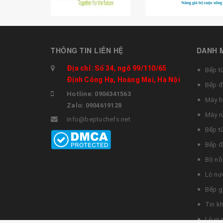
THÔNG TIN LIÊN HỆ
DANH 
Địa chỉ: Số 34, ngõ 99/110/65
Bếp t
Định Công Hạ, Hoàng Mai, Hà Nội
Bếp đ
Hotline: 0904341563
Máy h
Zalo: 0904619128
Máy r
info@beptuchefs.net
Bếp t
Bếp đ
Bộ nồ
Lò nư
Bếp g
Tin k
Lò vi