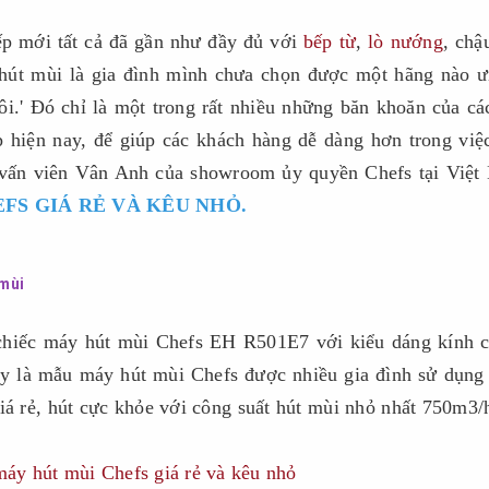
ếp mới tất cả đã gần như đầy đủ với
bếp từ
,
lò nướng
, chậ
 hút mùi là gia đình mình chưa chọn được một hãng nào 
hôi.' Đó chỉ là một trong rất nhiều những băn khoăn của cá
 hiện nay, để giúp các khách hàng dễ dàng hơn trong việ
 vấn viên Vân Anh của showroom ủy quyền Chefs tại Việt
FS GIÁ RẺ VÀ KÊU NHỎ.
 mùi
 chiếc máy hút mùi Chefs EH R501E7 với kiểu dáng kính 
ây là mẫu máy hút mùi Chefs được nhiều gia đình sử dụng
giá rẻ, hút cực khỏe với công suất hút mùi nhỏ nhất 750m3/