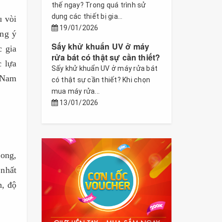
thế ngay? Trong quá trình sử
dụng các thiết bị gia...
u vòi
19/01/2026
ưng ý
Sấy khử khuẩn UV ở máy
c gia
rửa bát có thật sự cần thiết?
c lựa
Sấy khử khuẩn UV ở máy rửa bát
 Nam
có thật sự cần thiết? Khi chọn
mua máy rửa...
13/01/2026
cong,
 nhất
h, độ