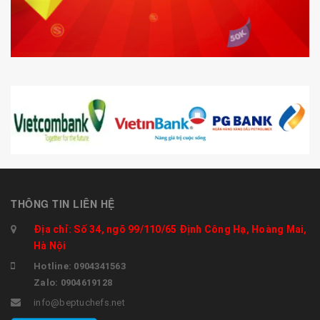
THÔNG TIN LIÊN HỆ
Địa chỉ: Số 34, ngõ 99/110/65 Định Công Hạ, Hoàng Mai,
Hà Nội
Hotline: 0904341563
Zalo: 0904619128
info@beptuchefs.net