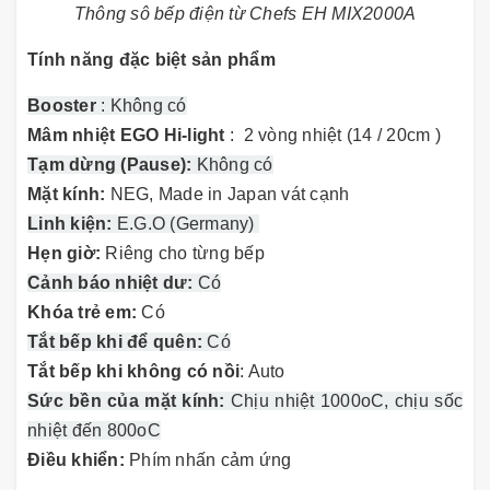
Thông sô bếp điện từ Chefs EH MIX2000A
Tính năng đặc biệt sản phẩm
Booster
: Không có
Mâm nhiệt EGO Hi-light
: 2 vòng nhiệt (14 / 20cm )
Tạm dừng (Pause):
Không có
Mặt kính:
NEG, Made in Japan vát cạnh
Linh kiện:
E.G.O (Germany)
Hẹn giờ:
Riêng cho từng bếp
Cảnh báo nhiệt dư:
Có
Khóa trẻ em:
Có
Tắt bếp khi để quên:
Có
Tắt bếp khi không có nồi
: Auto
Sức bền của mặt kính:
Chịu nhiệt 1000oC, chịu sốc
nhiệt đến 800oC
Điều khiển:
Phím nhấn cảm ứng