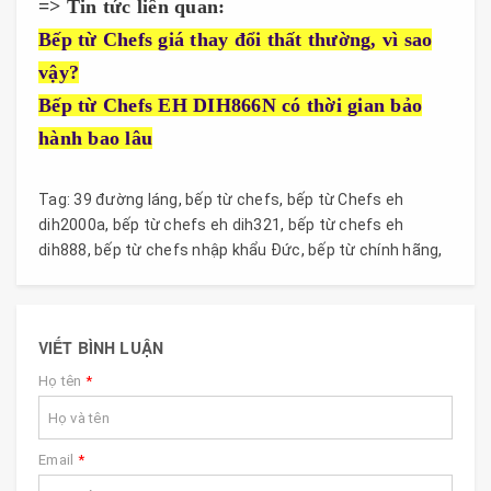
=> Tin tức liên quan:
Bếp từ Chefs giá thay đổi thất thường, vì sao
vậy?
Bếp từ Chefs EH DIH866N có thời gian bảo
hành bao lâu
Tag:
39 đường láng
,
bếp từ chefs
,
bếp từ Chefs eh
dih2000a
,
bếp từ chefs eh dih321
,
bếp từ chefs eh
dih888
,
bếp từ chefs nhập khẩu Đức
,
bếp từ chính hãng
,
VIẾT BÌNH LUẬN
Họ tên
*
Email
*