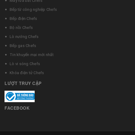
Máy rửa bát Chefs
Bếp từ công nghiệp Chefs
Bếp điện Chefs
Bộ nồi Chefs
Lò nướng Chefs
Bếp gas Chefs
Tin khuyến mại mới nhất
Lò vi sóng Chefs
Khóa điện tử Chefs
LƯỢT TRUY CẬP
FACEBOOK