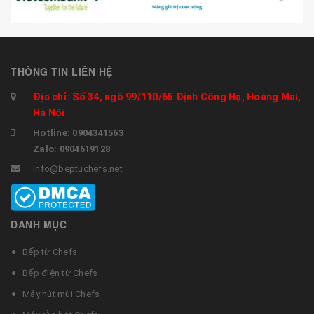
THÔNG TIN LIÊN HỆ
Địa chỉ: Số 34, ngõ 99/110/65 Định Công Hạ, Hoàng Mai,
Hà Nội
Hotline: 0904341563
Zalo: 0904619128
info@beptuchefs.net
DANH MỤC
Bếp từ Chefs
Bếp điện từ Chefs
Máy hút mùi Chefs