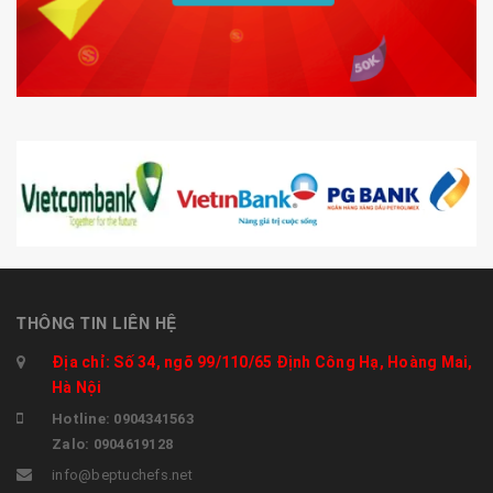
THÔNG TIN LIÊN HỆ
Địa chỉ: Số 34, ngõ 99/110/65 Định Công Hạ, Hoàng Mai,
Hà Nội
Hotline: 0904341563
Zalo: 0904619128
info@beptuchefs.net