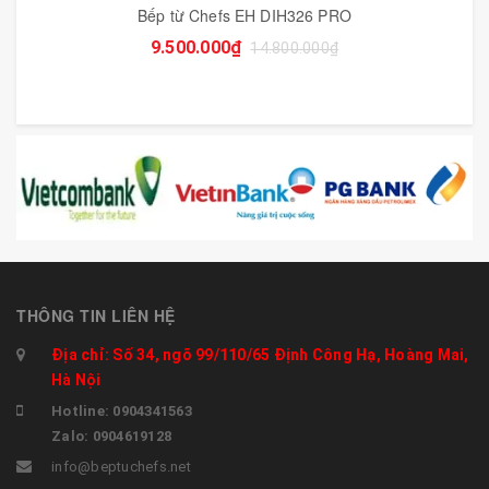
Bếp từ Chefs EH DIH326 PRO
9.500.000₫
14.800.000₫
THÔNG TIN LIÊN HỆ
Địa chỉ: Số 34, ngõ 99/110/65 Định Công Hạ, Hoàng Mai,
Hà Nội
Hotline: 0904341563
Zalo: 0904619128
info@beptuchefs.net