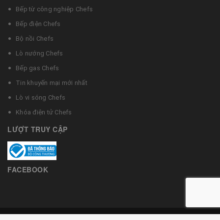
Bếp từ công nghiệp Chefs
Bếp điện Chefs
Bộ nồi Chefs
Lò nướng Chefs
Bếp gas Chefs
Tin khuyến mại mới nhất
Lò vi sóng Chefs
Khóa điện tử Chefs
LƯỢT TRUY CẬP
FACEBOOK