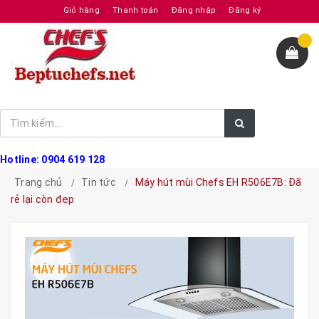
Giỏ hàng
Thanh toán
Đăng nhập
Đăng ký
Hotline: 0904 619 128
Trang chủ
Tin tức
Máy hút mùi Chefs EH R506E7B: Đã
rẻ lại còn đẹp