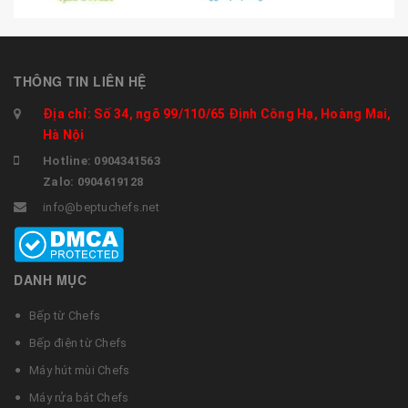
THÔNG TIN LIÊN HỆ
Địa chỉ: Số 34, ngõ 99/110/65 Định Công Hạ, Hoàng Mai,
Hà Nội
Hotline: 0904341563
Zalo: 0904619128
info@beptuchefs.net
DANH MỤC
Bếp từ Chefs
Bếp điện từ Chefs
Máy hút mùi Chefs
Máy rửa bát Chefs