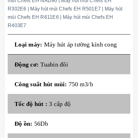
mùi Chefs EH NAD90
|
Máy hút mùi Chefs EH
R302E6
|
Máy hút mùi Chefs EH R501E7
|
Máy hút
mùi Chefs EH R611E6
|
Máy hút mùi Chefs EH
R403E7
Loại máy:
Máy hút áp tường kính cong
Động cơ:
Tuabin đôi
Công suất hút mùi:
750 m3/h
Tốc độ hút :
3 cấp độ
Độ ồn:
56Db