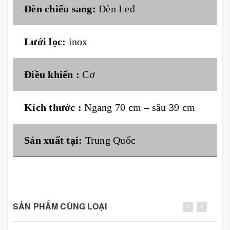
Đèn chiếu sang:
Đèn Led
Lưới lọc:
inox
Điều khiển :
Cơ
Kích thước :
Ngang 70 cm – sâu 39 cm
Sản xuất tại:
Trung Quốc
SẢN PHẨM CÙNG LOẠI