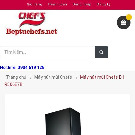
Giỏ hàng
Thanh toán
Đăng nhập
Đăng ký
Hotline: 0904 619 128
Trang chủ
Máy hút mùi Chefs
Máy hút mùi Chefs EH
R506E7B