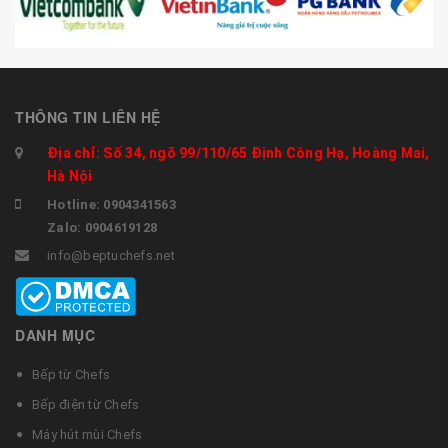
THÔNG TIN LIÊN HỆ
Địa chỉ: Số 34, ngõ 99/110/65 Định Công Hạ, Hoàng Mai,
Hà Nội
Hotline: 0904341563
Zalo: 0904619128
info@beptuchefs.net
DANH MỤC
Bếp từ Chefs
Bếp điện từ Chefs
Máy hút mùi Chefs