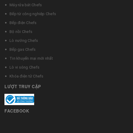
Máy rửa bát Chefs
Bếp từ công nghiệp Chefs
Bếp điện Chefs
Bộ nồi Chefs
Lò nướng Chefs
Bếp gas Chefs
Tin khuyến mại mới nhất
Lò vi sóng Chefs
Khóa điện tử Chefs
LƯỢT TRUY CẬP
FACEBOOK