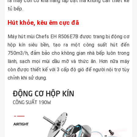
ra máy còn có khả năng lắp đặt mà không cần thiết kế
tủ bếp.
Hút khỏe, kêu êm cực đã
Máy hút mùi Chefs EH R506E7B được trang bị động cơ
hộp kín siêu bền, tạo ra một công suất hút đến
750m3/h, đảm bảo cho không gian nhà bếp luôn trong
lành, sạch mọi mùi dầu mỡ và thức ăn. Hơn nữa máy
còn được thiết kế với 3 cấp độ gió để người nội trợ tùy
chỉnh khi sử dụng.