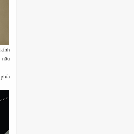
kính
 nấu
 phía