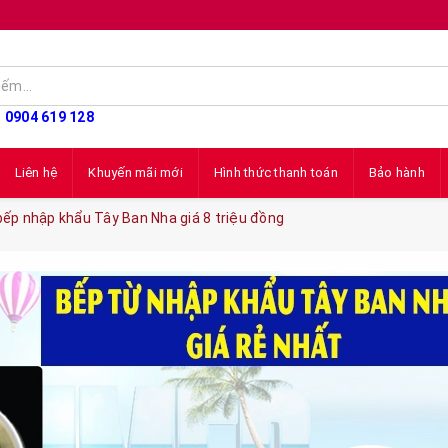
: 0904 619 128
Liên hệ
Khuyến mãi mới
Hình thức thanh toán
Bảo hành
bếp nhập khẩu Tây Ban Nha giá 8 triệu đồng