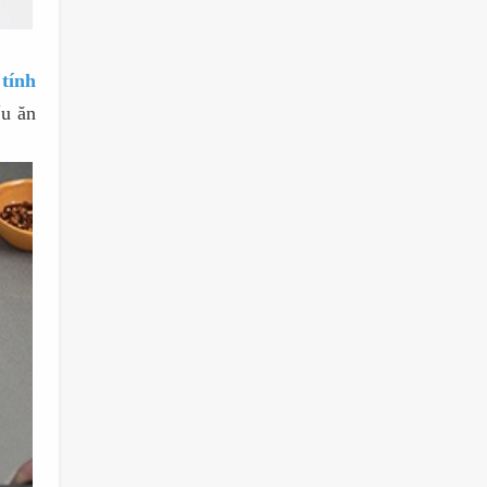
ì
tính
ấu ăn