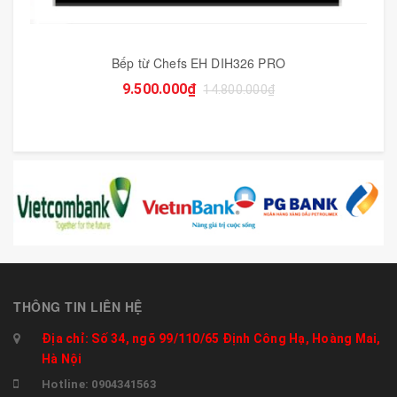
Bếp từ Chefs EH DIH326 PRO
9.500.000₫
14.800.000₫
THÔNG TIN LIÊN HỆ
Địa chỉ: Số 34, ngõ 99/110/65 Định Công Hạ, Hoàng Mai,
Hà Nội
Hotline: 0904341563