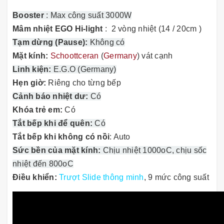
Booster
: Max công suất 3000W
Mâm nhiệt EGO Hi-light
: 2 vòng nhiệt (14 / 20cm )
Tạm dừng (Pause):
Không có
Mặt kính:
Schoottceran
(
Germany
) vát cạnh
Linh kiện:
E.G.O (Germany)
Hẹn giờ:
Riêng cho từng bếp
Cảnh báo nhiệt dư:
Có
Khóa trẻ em:
Có
Tắt bếp khi để quên:
Có
Tắt bếp khi không có nồi
: Auto
Sức bền của mặt kính:
Chịu nhiệt 1000oC, chịu sốc
nhiệt đến 800oC
Điều khiển:
Trượt Slide thông minh
, 9 mức công suất